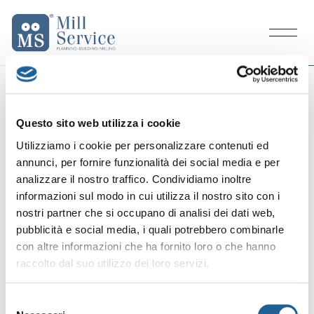
Mill Service
M
e
n
u
Questo sito web utilizza i cookie
Utilizziamo i cookie per personalizzare contenuti ed
CASE HISTORY
BANGLADESH/DHAKA
annunci, per fornire funzionalità dei social media e per
analizzare il nostro traffico. Condividiamo inoltre
informazioni sul modo in cui utilizza il nostro sito con i
BASHUNDHARA GROUP
Moulin à
nostri partner che si occupano di analisi dei dati web,
blé tendre - 500t/24h
pubblicità e social media, i quali potrebbero combinarle
con altre informazioni che ha fornito loro o che hanno
raccolto dal suo utilizzo dei loro servizi.
S