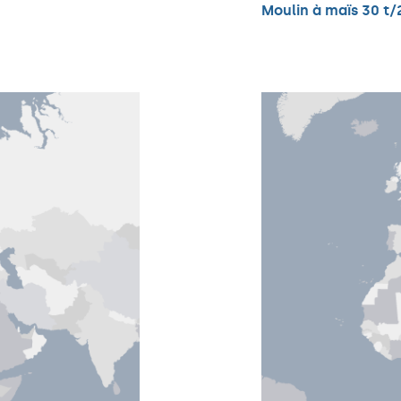
Moulin à maïs 30 t/