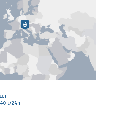
LLI
 40 t/24h