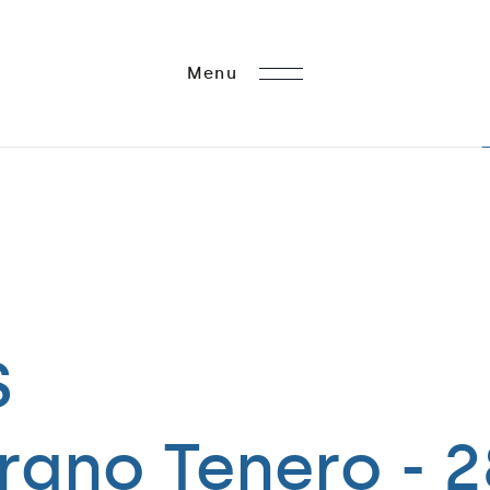
Menu
M
e
n
u
S
rano Tenero - 2