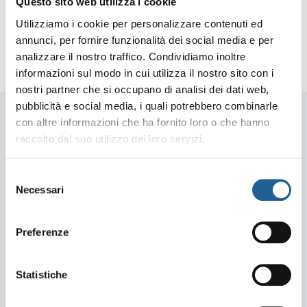
Questo sito web utilizza i cookie
Utilizziamo i cookie per personalizzare contenuti ed
annunci, per fornire funzionalità dei social media e per
analizzare il nostro traffico. Condividiamo inoltre
informazioni sul modo in cui utilizza il nostro sito con i
nostri partner che si occupano di analisi dei dati web,
pubblicità e social media, i quali potrebbero combinarle
con altre informazioni che ha fornito loro o che hanno
Processing steps
raccolto dal suo utilizzo dei loro servizi.
In addition to the design skills to create the most efficient plant,
S
Necessari
we can provide you with the most cutting-edge technologies in
e
each processing phase dedicated to this cereal.
l
Even if you still don’t see their pictures, these innovations are
e
Preferenze
ready to serve you.
z
i
o
Statistiche
CONTACT US FOR A CONSULTATION
n